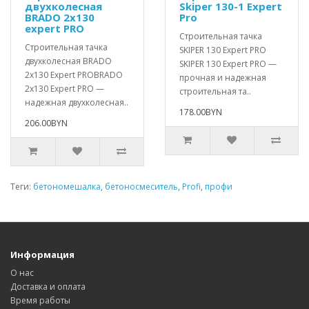
двухколесная
Skiper 130-1 Expert
BRADO 2x130
Pro
expert PRO
Строительная тачка
Строительная тачка
SKIPER 130 Expert PRO
двухколесная BRADO
SKIPER 130 Expert PRO —
2x130 Expert PROBRADO
прочная и надежная
2x130 Expert PRO —
строительная та..
надежная двухколесная..
178.00BYN
206.00BYN
Теги:
бетономешалка
,
бетоносмеситель
,
Profi
,
профи
Информация
О нас
Доставка и оплата
Время работы