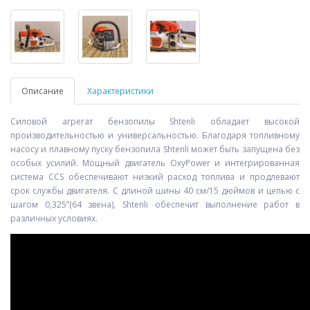
Описание
Характеристики
Силовой агрегат бензопилы Shtenli обладает высокой
производительностью и универсальностью. Благодаря топливному
насосу и плавному пуску бензопила Shtenli может быть запущена без
особых усилий. Мощный двигатель OxyPower и интегрированная
система CCS обеспечивают низкий расход топлива и продлевают
срок службы двигателя. С длиной шины 40 см/15 дюймов и цепью с
шагом 0,325”(64 звена), Shtenli обеспечит выполнение работ в
различных условиях.