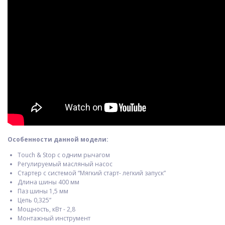
Особенности данной модели:
Touch & Stop с одним рычагом
Регулируемый масляный насос
Стартер с системой “Мягкий старт- легкий запуск”
Длина шины 400 мм
Паз шины 1,5 мм
Цепь 0,325”
Мощность, кВт - 2,8
Монтажный инструмент