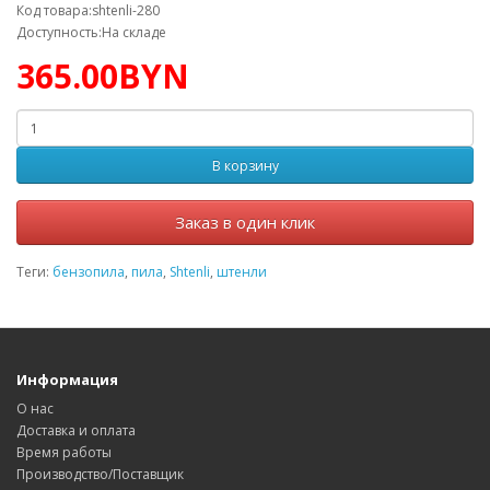
Код товара:shtenli-280
Доступность:На складе
365.00BYN
В корзину
Заказ в один клик
Теги:
бензопила
,
пила
,
Shtenli
,
штенли
Информация
О нас
Доставка и оплата
Время работы
Производство/Поставщик