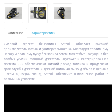
Описание
Характеристики
Силовой агрегат бензопилы Shtenli обладает высокой
производительностью и универсальностью. Благодаря топливному
насосу и плавному пуску бензопила Shtenli может быть запущена без
особых усилий. Мощный двигатель OxyPower и интегрированная
система CCS обеспечивают низкий расход топлива и продлевают
срок службы двигателя. С длиной шины 40 см/15 дюймов и цепью с
шагом 0,325”(64 звена), Shtenli обеспечит выполнение работ в
различных условиях.