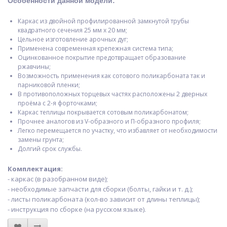
Особенности данной модели:
Каркас из двойной профилированной замкнутой трубы
квадратного сечения 25 мм х 20 мм;
Цельное изготовление арочных дуг;
Применена современная крепежная система типа;
Оцинкованное покрытие предотвращает образование
ржавчины;
Возможность применения как сотового поликарбоната так и
парниковой пленки;
В противоположных торцевых частях расположены 2 дверных
проёма с 2-я форточками;
Каркас теплицы покрывается сотовым поликарбонатом;
Прочнее аналогов из V-образного и П-образного профиля;
Легко перемещается по участку, что избавляет от необходимости
замены грунта;
Долгий срок службы.
Комплектация:
- каркас (в разобранном виде);
- необходимые запчасти для сборки (болты, гайки и т. д.);
- листы поликарбоната (кол-во зависит от длины теплицы);
- инструкция по сборке (на русском языке).