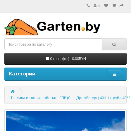
0 товар(ов) - 0.00BYN
Категории
Теплица из поликарбоната СПР (СпецПрофРесурс) 40Ц-1 (труба 40*20,