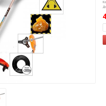
Ко
До