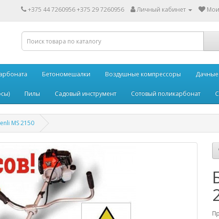
+375 44 7260956 +375 29 7260956
Личный кабинет
Мои 
карбоната
Бетономешалки
Воздушные компрессоры
Дачные
сы)
Пилы
Садовый инструмент
Сотовый поликарбонат
С
enli MS 2150
П