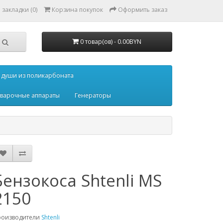
закладки (0)
Корзина покупок
Оформить заказ
0 товар(ов) - 0.00BYN
 души из поликарбоната
варочные аппараты
Генераторы
Бензокоса Shtenli MS
2150
роизводители
Shtenli