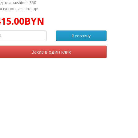
д товара:shtenli-350
ступность:На складе
415.00BYN
В корзину
Заказ в один клик