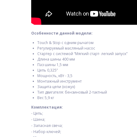
Особенности данной модели:
Touch & Stop с одним рычагом
Регулируемый масляный насос
Стартер с системой “Мягкий старт- легкий запуск”
Длина шины 400 мм
Паз шины 1,5 мм
Цепь 0,325”
Мощность, кВт - 3,5
Монтажный инструмент
Защита цепи (кожух)
Тип двигателя: бензиновый 2-тактный
Вес 5,9 кг
Комплектация:
- Цепь;
- Шина;
- Запасная свеча;
- Набор ключей;