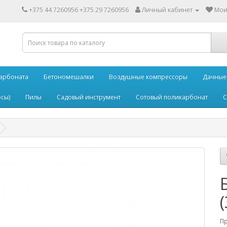
+375 44 7260956 +375 29 7260956
Личный кабинет
Мои 
карбоната
Бетономешалки
Воздушные компрессоры
Дачные
сы)
Пилы
Садовый инструмент
Сотовый поликарбонат
С
П