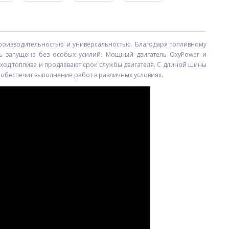
производительностью и универсальностью. Благодаря топливному
ыть запущена без особых усилий. Мощный двигатель OxyPower и
ход топлива и продлевают срок службы двигателя. С длиной шины
li обеспечит выполнение работ в различных условиях.