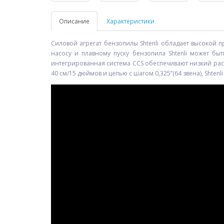
Описание
Характеристики
Силовой агрегат бензопилы Shtenli обладает высокой 
насосу и плавному пуску бензопила Shtenli может б
интегрированная система CCS обеспечивают низкий рас
40 см/15 дюймов и цепью с шагом 0,325”(64 звена), Shten