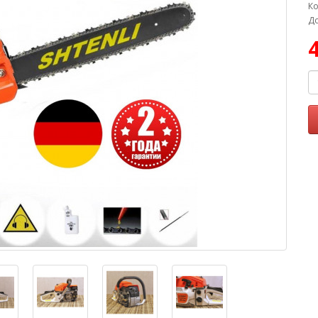
Ко
До