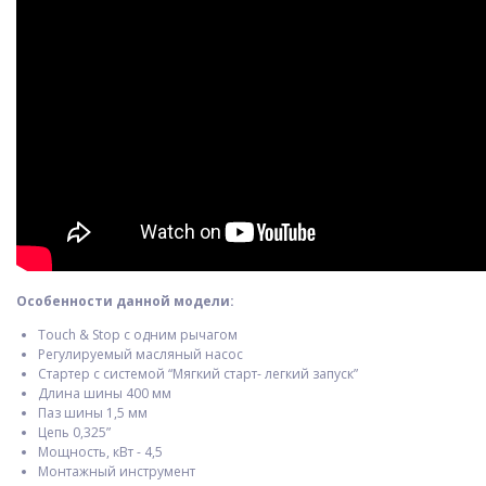
Особенности данной модели:
Touch & Stop с одним рычагом
Регулируемый масляный насос
Стартер с системой “Мягкий старт- легкий запуск”
Длина шины 400 мм
Паз шины 1,5 мм
Цепь 0,325”
Мощность, кВт - 4,5
Монтажный инструмент