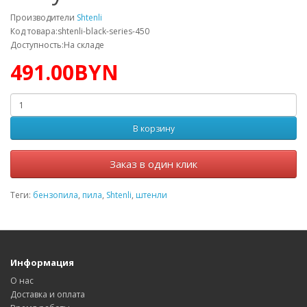
Производители
Shtenli
Код товара:shtenli-black-series-450
Доступность:На складе
491.00BYN
В корзину
Заказ в один клик
Теги:
бензопила
,
пила
,
Shtenli
,
штенли
Информация
О нас
Доставка и оплата