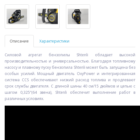
Описание
Характеристики
Силовой агрегат бензопилы Shtenli обладает высокой
производительностью и универсальностью. Благодаря топливному
насосу и плавному пуску бензопила Shtenli может быть запущена без
особых усилий. Мощный двигатель OxyPower и интегрированная
система CCS обеспечивают низкий расход топлива и продлевают
срок службы двигателя. С длиной шины 40 см/15 дюймов и цепью с
шагом 0,325”(64 звена), Shtenli обеспечит выполнение работ в
различных условиях.