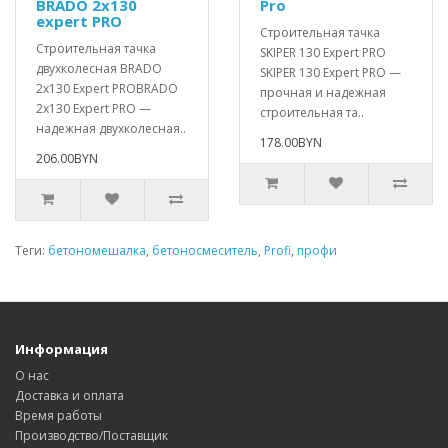
BRADO 2x130
Pro
expert PRO
Строительная тачка
Строительная тачка
SKIPER 130 Expert PRO
двухколесная BRADO
SKIPER 130 Expert PRO —
2x130 Expert PROBRADO
прочная и надежная
2x130 Expert PRO —
строительная та..
надежная двухколесная..
178.00BYN
206.00BYN
Теги:
бетономешалка
,
бетоносмеситель
,
Profi
,
профи
Информация
О нас
Доставка и оплата
Время работы
Производство/Поставщик