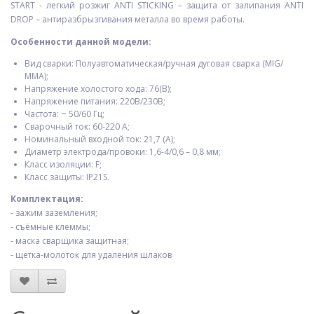
START - легкий розжиг ANTI STICKING – защита от залипания ANTI
DROP – антиразбрызгивания металла во время работы.
Особенности данной модели:
Вид сварки: Полуавтоматическая/ручная дуговая сварка (MIG/
ММА);
Напряжение холостого хода: 76(В);
Напряжение питания: 220В/230В;
Частота: ~ 50/60 Гц;
Сварочный ток: 60-220 А;
Номинальный входной ток: 21,7 (А);
Диаметр электрода/провоки: 1,6-4/0,6 – 0,8 мм;
Класс изоляции: F;
Класс защиты: IP21S.
Комплектация:
- зажим заземления;
- съёмные клеммы;
- маска сварщика защитная;
- щетка­-молоток для удаления шлаков