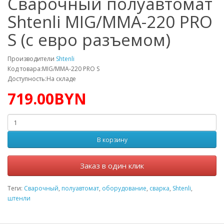
Сварочный полуавтомат
Shtenli MIG/MMA-220 PRO
S (с евро разъемом)
Производители
Shtenli
Код товара:MIG/MMA-220 PRO S
Доступность:На складе
719.00BYN
В корзину
Заказ в один клик
Теги:
Сварочный
,
полуавтомат
,
оборудование
,
сварка
,
Shtenli
,
штенли